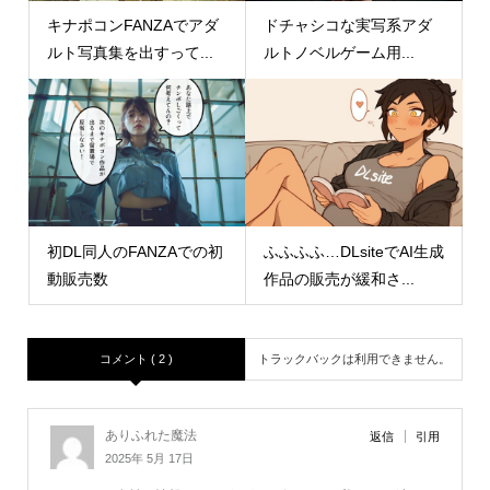
キナポコンFANZAでアダ
ドチャシコな実写系アダ
ルト写真集を出すって...
ルトノベルゲーム用...
初DL同人のFANZAでの初
ふふふふ…DLsiteでAI生成
動販売数
作品の販売が緩和さ...
コメント ( 2 )
トラックバックは利用できません。
ありふれた魔法
返信
引用
2025年 5月 17日