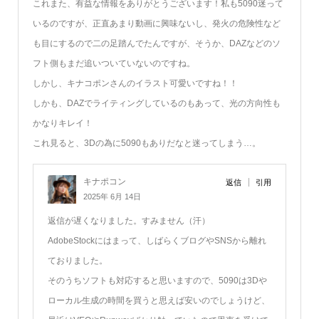
これまた、有益な情報をありがとうございます！私も5090迷って
いるのですが、正直あまり動画に興味ないし、発火の危険性など
も目にするので二の足踏んでたんですが、そうか、DAZなどのソ
フト側もまだ追いついていないのですね。
しかし、キナコポンさんのイラスト可愛いですね！！
しかも、DAZでライティングしているのもあって、光の方向性も
かなりキレイ！
これ見ると、3Dの為に5090もありだなと迷ってしまう…。
キナポコン
返信
引用
2025年 6月 14日
返信が遅くなりました。すみません（汗）
AdobeStockにはまって、しばらくブログやSNSから離れ
ておりました。
そのうちソフトも対応すると思いますので、5090は3Dや
ローカル生成の時間を買うと思えば安いのでしょうけど、