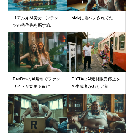
リアル系AI美女コンテン
pixivに垢バンされてた
ツの移住先を探す旅...
FanBoxのAI規制でファン
PIXTAのAI素材販売停止を
サイトが始まる前に...
AI生成者がわりと前...