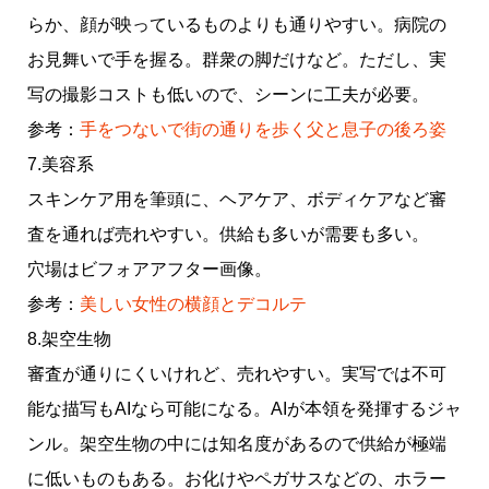
らか、顔が映っているものよりも通りやすい。病院の
お見舞いで手を握る。群衆の脚だけなど。ただし、実
写の撮影コストも低いので、シーンに工夫が必要。
参考：
手をつないで街の通りを歩く父と息子の後ろ姿
7.美容系
スキンケア用を筆頭に、ヘアケア、ボディケアなど審
査を通れば売れやすい。供給も多いが需要も多い。
穴場はビフォアアフター画像。
参考：
美しい女性の横顔とデコルテ
8.架空生物
審査が通りにくいけれど、売れやすい。実写では不可
能な描写もAIなら可能になる。AIが本領を発揮するジャ
ンル。架空生物の中には知名度があるので供給が極端
に低いものもある。お化けやペガサスなどの、ホラー