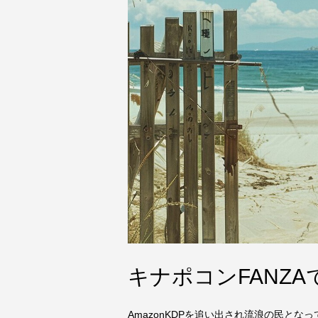
キナポコンFANZ
AmazonKDPを追い出され流浪の民とな