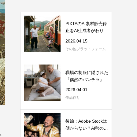
PIXTAのAI素材販売停
止をAI生成者がわりと
前向きに受け止...
2026.04.15
その他プラットフォーム
職場の制服に隠された
『偶然のパンチラ』こ
そ男の救いである
2026.04.01
作品作り
後編：Adobe Stockは
儲からない？AI勢の売
れる素材の作り方
で